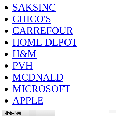
SAKSINC
CHICO'S
CARREFOUR
HOME DEPOT
H&M
PVH
MCDNALD
MICROSOFT
APPLE
业务范围